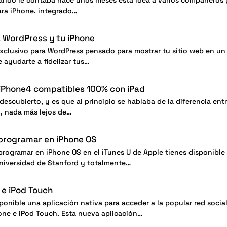
ando le contaba hace unos meses esta idea a varios compañeros 
para iPhone, integrado…
a WordPress y tu iPhone
xclusivo para WordPress pensado para mostrar tu sitio web en un
 ayudarte a fidelizar tus…
 iPhone4 compatibles 100% con iPad
 descubierto, y es que al principio se hablaba de la diferencia en
d, nada más lejos de…
 programar en iPhone OS
 programar en iPhone OS en el iTunes U de Apple tienes disponible
niversidad de Stanford y totalmente…
 e iPod Touch
ponible una aplicación nativa para acceder a la popular red socia
hone e iPod Touch. Esta nueva aplicación…