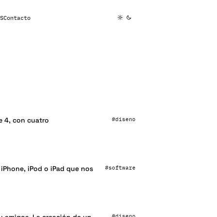
S
Contacto
#diseno
e 4, con cuatro
#software
iPhone, iPod o iPad que nos
#diseno