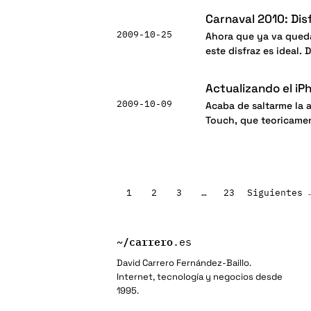
Carnaval 2010: Dis
2009-10-25
Ahora que ya va queda
este disfraz es ideal.
Actualizando el iP
2009-10-09
Acaba de saltarme la a
Touch, que teoricame
Paginación
1
2
3
…
23
Siguientes 
de
entradas
~/
carrero
.es
David Carrero Fernández-Baillo.
Internet, tecnología y negocios desde
1995.