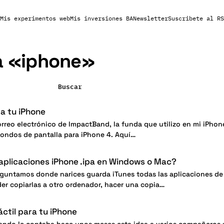
Mis experimentos web
Mis inversiones BA
Newsletter
Suscribete al RS
a «
iphone
»
Buscar
a tu iPhone
correo electrónico de ImpactBand, la funda que utilizo en mi iPhon
ondos de pantalla para iPhone 4. Aquí…
aplicaciones iPhone .ipa en Windows o Mac?
untamos donde narices guarda iTunes todas las aplicaciones de 
r copiarlas a otro ordenador, hacer una copia…
áctil para tu iPhone