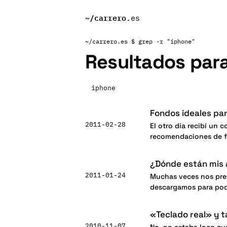
~/
carrero
.es
~/carrero.es
$ grep -r "iphone"
Resultados par
Buscar:
Fondos ideales par
2011-02-28
El otro día recibí un 
recomendaciones de f
¿Dónde están mis 
2011-01-24
Muchas veces nos preg
descargamos para pode
«Teclado real» y t
2010-11-07