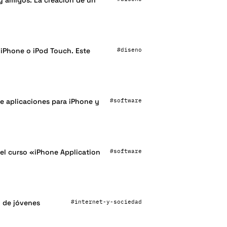
y amigos. La creación de un
#diseno
 iPhone o iPod Touch. Este
#software
tre aplicaciones para iPhone y
#software
 el curso «iPhone Application
#internet-y-sociedad
l de jóvenes