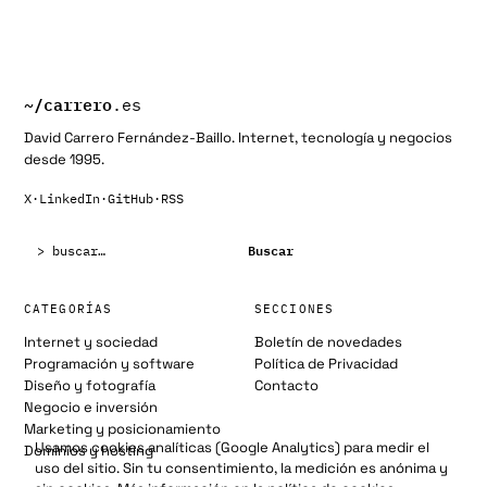
~/
carrero
.es
David Carrero Fernández-Baillo. Internet, tecnología y negocios
desde 1995.
X
·
LinkedIn
·
GitHub
·
RSS
Buscar:
Buscar
CATEGORÍAS
SECCIONES
Internet y sociedad
Boletín de novedades
Programación y software
Política de Privacidad
Diseño y fotografía
Contacto
Negocio e inversión
Marketing y posicionamiento
Usamos cookies analíticas (Google Analytics) para medir el
Dominios y hosting
uso del sitio. Sin tu consentimiento, la medición es anónima y