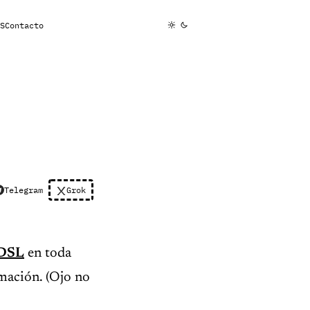
S
Contacto
Telegram
Grok
ADSL
en toda
rmación. (Ojo no