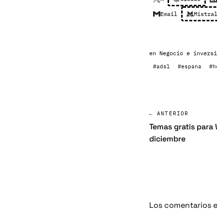
Email
Mistra
en
Negocio e inversi
#adsl
#espana
#h
← ANTERIOR
Temas gratis para 
diciembre
Los comentarios e