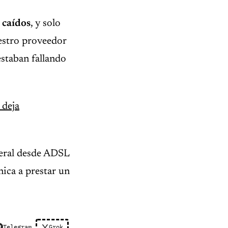
 caídos
, y solo
estro proveedor
staban fallando
 deja
neral desde ADSL
ica a prestar un
Telegram
Grok