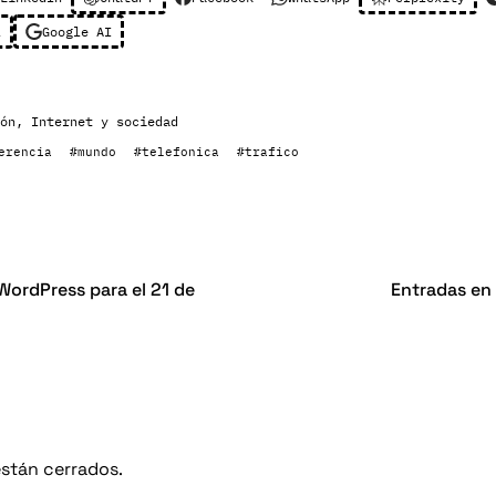
l
Google AI
ón
,
Internet y sociedad
erencia
#mundo
#telefonica
#trafico
WordPress para el 21 de
Entradas en 
stán cerrados.