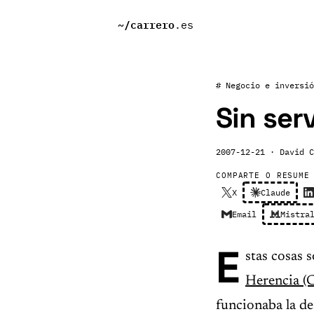
~/
carrero
.es
# Negocio e inversió
Sin ser
2007-12-21
· David C
COMPARTE O RESUME
X
Claude
Email
Mistra
E
stas cosas 
Herencia (C
funcionaba la de