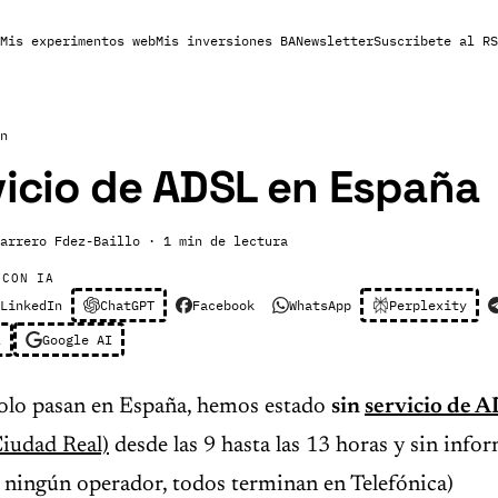
Mis experimentos web
Mis inversiones BA
Newsletter
Suscribete al RS
n
vicio de ADSL en España
arrero Fdez-Baillo
· 1 min de lectura
 CON IA
LinkedIn
ChatGPT
Facebook
WhatsApp
Perplexity
l
Google AI
solo pasan en España, hemos estado
sin
servicio de 
iudad Real)
desde las 9 hasta las 13 horas y sin info
 ningún operador, todos terminan en Telefónica)