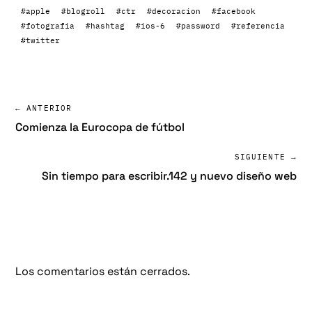
#apple
#blogroll
#ctr
#decoracion
#facebook
#fotografia
#hashtag
#ios-6
#password
#referencia
#twitter
← ANTERIOR
Comienza la Eurocopa de fútbol
SIGUIENTE →
Sin tiempo para escribir.142 y nuevo diseño web
Los comentarios están cerrados.