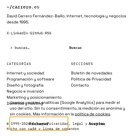
~/
carrero
.es
David Carrero Fernández-Baillo. Internet, tecnología y negocios
desde 1995.
X
·
LinkedIn
·
GitHub
·
RSS
Buscar:
Buscar
CATEGORÍAS
SECCIONES
Internet y sociedad
Boletín de novedades
Programación y software
Política de Privacidad
Diseño y fotografía
Contacto
Negocio e inversión
Marketing y posicionamiento
Usamos cookies analíticas (Google Analytics) para medir el
Dominios y hosting
uso del sitio. Sin tu consentimiento, la medición es anónima y
sin cookies. Más información en la
política de cookies
.
Rechazar
Aceptar
© 1995–2026 Carrero
Privacidad, legal y cookies
Hecho con café y línea de comandos