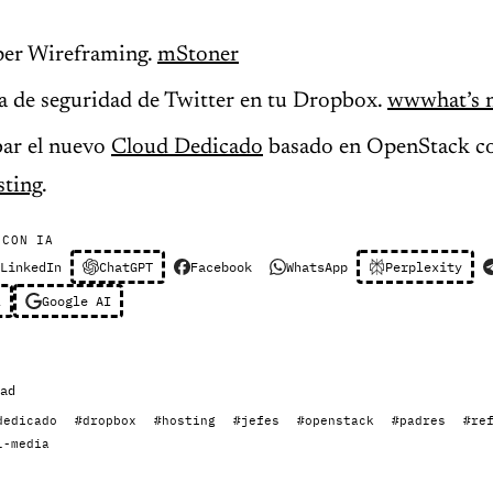
per Wireframing.
mStoner
a de seguridad de Twitter en tu Dropbox.
wwwhat’s 
ar el nuevo
Cloud Dedicado
basado en OpenStack 
sting
.
 CON IA
LinkedIn
ChatGPT
Facebook
WhatsApp
Perplexity
l
Google AI
ad
dedicado
#dropbox
#hosting
#jefes
#openstack
#padres
#re
l-media