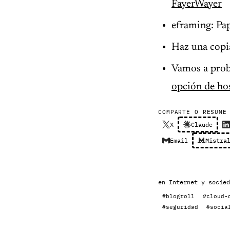
FayerWayer
eframing: Pa
Haz una copi
Vamos a prob
opción de ho
COMPARTE O RESUME
X
Claude
Email
Mistra
en
Internet y socied
#blogroll
#cloud-
#seguridad
#socia