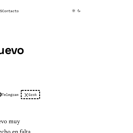
S
Contacto
nuevo
Telegram
Grok
evo muy
echo en falta