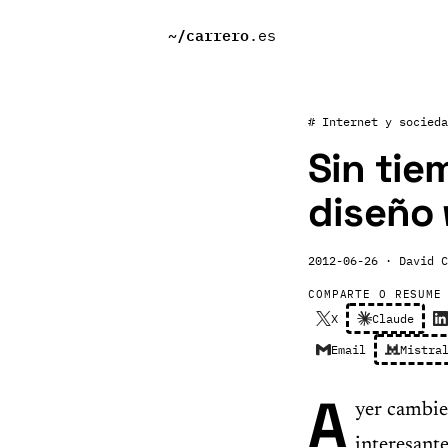
~/
carrero
.es
# Internet y socieda
Sin tie
diseño
2012-06-26
· David C
COMPARTE O RESUME
X
Claude
Email
Mistra
A
yer cambie
interesante