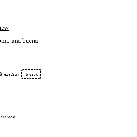
new
como una
buena
Telegram
Grok
ferencia