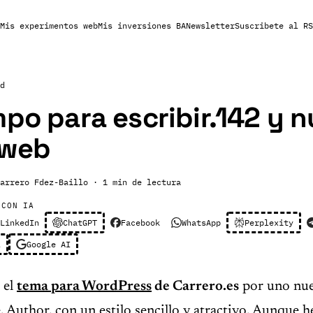
Mis experimentos web
Mis inversiones BA
Newsletter
Suscribete al RS
d
mpo para escribir.142 y 
 web
arrero Fdez-Baillo
· 1 min de lectura
 CON IA
LinkedIn
ChatGPT
Facebook
WhatsApp
Perplexity
l
Google AI
 el
tema para WordPress
de Carrero.es
por uno nu
, Author, con un estilo sencillo y atractivo. Aunque h