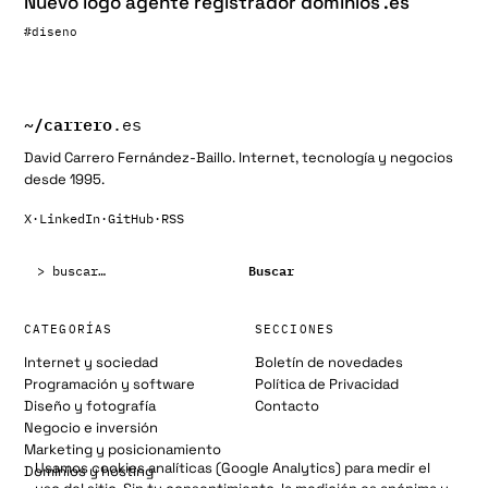
Nuevo logo agente registrador dominios .es
#diseno
~/
carrero
.es
David Carrero Fernández-Baillo. Internet, tecnología y negocios
desde 1995.
X
·
LinkedIn
·
GitHub
·
RSS
Buscar:
Buscar
CATEGORÍAS
SECCIONES
Internet y sociedad
Boletín de novedades
Programación y software
Política de Privacidad
Diseño y fotografía
Contacto
Negocio e inversión
Marketing y posicionamiento
Usamos cookies analíticas (Google Analytics) para medir el
Dominios y hosting