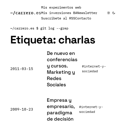
Mis experimentos web
~/
carrero
.es
Mis inversiones BA
Newsletter
Suscribete al RSS
Contacto
~/carrero.es
$ git log --grep
Etiqueta:
charlas
De nuevo en
conferencias
y cursos.
#internet-y-
2011-03-15
Marketing y
sociedad
Redes
Sociales
Empresa y
empresario,
#internet-y-
2009-10-23
paradigma
sociedad
de decisión