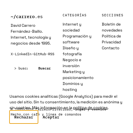
~/
carrero
CATEGORÍAS
SECCIONES
.es
Internet y
Boletín de
David Carrero
sociedad
novedades
Fernández-Baillo.
Programación y
Política de
Internet, tecnología y
software
Privacidad
negocios desde 1995.
Diseño y
Contacto
fotografía
X
·
LinkedIn
·
GitHub
·
RSS
Negocio e
Buscar:
inversión
Buscar
Marketing y
posicionamiento
Dominios y
hosting
Usamos cookies analíticas (Google Analytics) para medir el
uso del sitio. Sin tu consentimiento, la medición es anónima y
sin cookies. Más información en la
política de cookies
.
© 1995–2026 Carrero
Privacidad, legal y cookies
Hecho con café y línea de comandos
Rechazar
Aceptar