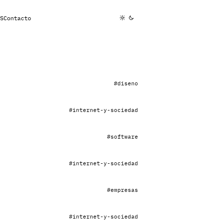
S
Contacto
#diseno
#internet-y-sociedad
#software
#internet-y-sociedad
#empresas
#internet-y-sociedad