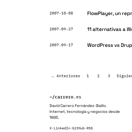
FlowPlayer, un repr
2007-10-08
11 alternativas a 
2007-09-27
WordPress vs Drup
2007-09-17
Paginación
← Anteriores
1
2
3
Siguie
de
entradas
~/
carrero
.es
David Carrero Fernández-Baillo.
Internet, tecnología y negocios desde
1995.
X
·
LinkedIn
·
GitHub
·
RSS