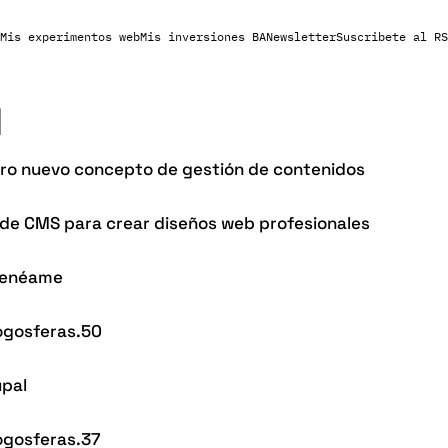
Mis experimentos web
Mis inversiones BA
Newsletter
Suscribete al RS
l
ro nuevo concepto de gestión de contenidos
 de CMS para crear diseños web profesionales
Menéame
logosferas.50
upal
ogosferas.37