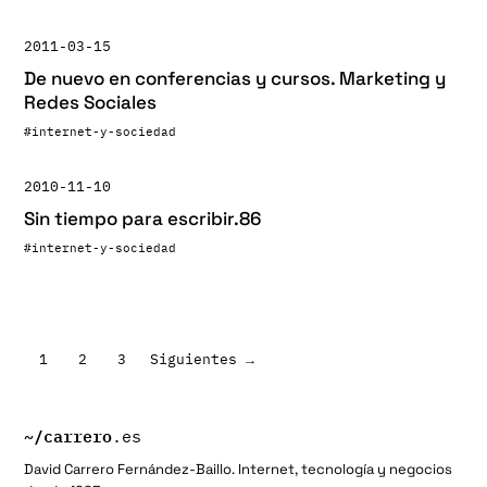
2011-03-15
De nuevo en conferencias y cursos. Marketing y
Redes Sociales
#internet-y-sociedad
2010-11-10
Sin tiempo para escribir.86
#internet-y-sociedad
Paginación
1
2
3
Siguientes →
de
entradas
~/
carrero
.es
David Carrero Fernández-Baillo. Internet, tecnología y negocios