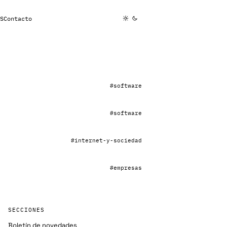
S
Contacto
#software
#software
#internet-y-sociedad
#empresas
SECCIONES
Boletín de novedades