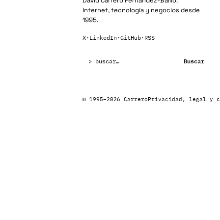
David Carrero Fernández-Baillo.
Internet, tecnología y negocios desde
1995.
X
·
LinkedIn
·
GitHub
·
RSS
Buscar:
Buscar
© 1995–2026 Carrero
Privacidad, legal y c