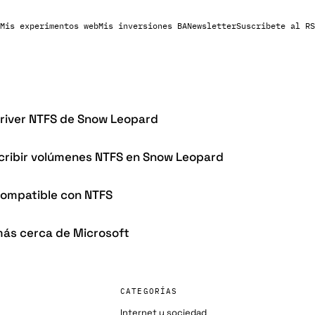
Mis experimentos web
Mis inversiones BA
Newsletter
Suscribete al RS
river NTFS de Snow Leopard
scribir volúmenes NTFS en Snow Leopard
ompatible con NTFS
ás cerca de Microsoft
CATEGORÍAS
Internet y sociedad