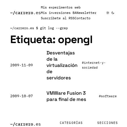
Mis experimentos web
~/
carrero
.es
Mis inversiones BA
Newsletter
Suscribete al RSS
Contacto
~/carrero.es
$ git log --grep
Etiqueta:
opengl
Desventajas
de la
#internet-y-
virtualización
2009-11-09
sociedad
de
servidores
VMWare Fusion 3
2009-10-07
#software
para final de mes
~/
carrero
CATEGORÍAS
SECCIONES
.es