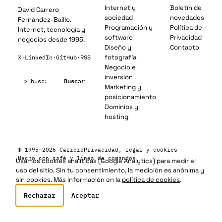
Internet y
Boletín de
David Carrero
sociedad
novedades
Fernández-Baillo.
Programación y
Política de
Internet, tecnología y
software
Privacidad
negocios desde 1995.
Diseño y
Contacto
fotografía
X
·
LinkedIn
·
GitHub
·
RSS
Negocio e
Buscar:
inversión
Buscar
Marketing y
posicionamiento
Dominios y
hosting
© 1995–2026 Carrero
Privacidad, legal y cookies
Hecho con café y línea de comandos
Usamos cookies analíticas (Google Analytics) para medir el
uso del sitio. Sin tu consentimiento, la medición es anónima y
sin cookies. Más información en la
política de cookies
.
Rechazar
Aceptar