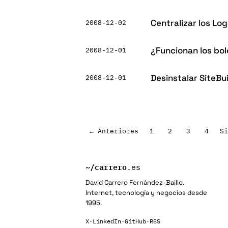
Centralizar los Lo
2008-12-02
¿Funcionan los bol
2008-12-01
Desinstalar SiteBu
2008-12-01
Paginación
← Anteriores
1
2
3
4
Si
de
entradas
~/
carrero
.es
David Carrero Fernández-Baillo.
Internet, tecnología y negocios desde
1995.
X
·
LinkedIn
·
GitHub
·
RSS