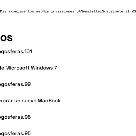
Mis experimentos web
Mis inversiones BA
Newsletter
Suscribete al RS
sos
ogosferas.101
 de Microsoft Windows 7
ogosferas.99
omprar un nuevo MacBook
ogosferas.96
ogosferas.95