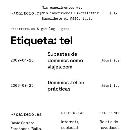
Mis experimentos web
~/
carrero
.es
Mis inversiones BA
Newsletter
Suscribete al RSS
Contacto
~/carrero.es
$ git log --grep
Etiqueta:
tel
Subastas de
dominios como
2009-04-16
#dominios
viajes.com
Dominios .tel en
2009-03-25
#dominios
prácticas
~/
carrero
CATEGORÍAS
SECCIONES
.es
Internet y
Boletín de
David Carrero
sociedad
novedades
Fernández-Baillo.