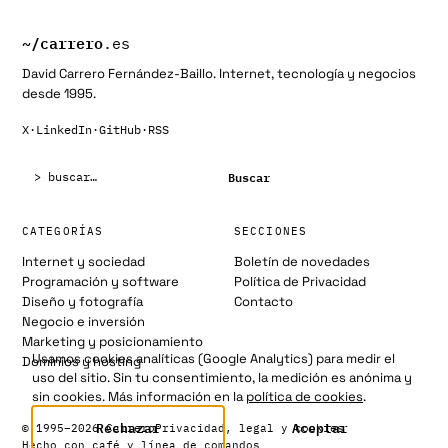
~/
carrero
.es
David Carrero Fernández-Baillo. Internet, tecnología y negocios
desde 1995.
X
·
LinkedIn
·
GitHub
·
RSS
Buscar:
Buscar
CATEGORÍAS
SECCIONES
Internet y sociedad
Boletín de novedades
Programación y software
Política de Privacidad
Diseño y fotografía
Contacto
Negocio e inversión
Marketing y posicionamiento
Usamos cookies analíticas (Google Analytics) para medir el
Dominios y hosting
uso del sitio. Sin tu consentimiento, la medición es anónima y
sin cookies. Más información en la
política de cookies
.
Rechazar
Aceptar
© 1995–2026 Carrero
Privacidad, legal y cookies
Hecho con café y línea de comandos