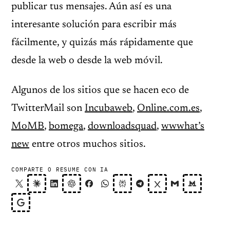
publicar tus mensajes. Aún así es una
interesante solución para escribir más
fácilmente, y quizás más rápidamente que
desde la web o desde la web móvil.
Algunos de los sitios que se hacen eco de
TwitterMail son
Incubaweb
,
Online.com.es
,
MoMB
,
bomega
,
downloadsquad
,
wwwhat’s
new
entre otros muchos sitios.
COMPARTE O RESUME CON IA