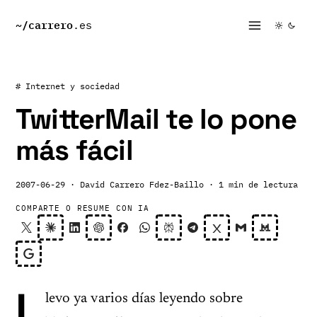
~/
carrero
.es
# Internet y sociedad
TwitterMail te lo pone
más fácil
2007-06-29
· David Carrero Fdez-Baillo
· 1 min de lectura
COMPARTE O RESUME CON IA
L
levo ya varios días leyendo sobre