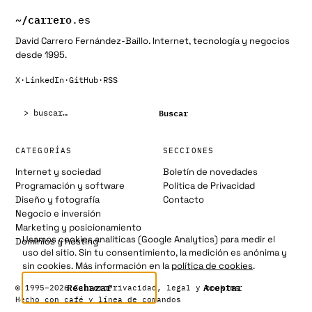
~/
carrero
.es
David Carrero Fernández-Baillo. Internet, tecnología y negocios
desde 1995.
X
·
LinkedIn
·
GitHub
·
RSS
Buscar:
Buscar
CATEGORÍAS
SECCIONES
Internet y sociedad
Boletín de novedades
Programación y software
Política de Privacidad
Diseño y fotografía
Contacto
Negocio e inversión
Marketing y posicionamiento
Usamos cookies analíticas (Google Analytics) para medir el
Dominios y hosting
uso del sitio. Sin tu consentimiento, la medición es anónima y
sin cookies. Más información en la
política de cookies
.
Rechazar
Aceptar
© 1995–2026 Carrero
Privacidad, legal y cookies
Hecho con café y línea de comandos