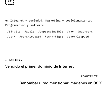
en
Internet y sociedad
,
Marketing y posicionamiento
,
Programación y software
#64-bits
#apple
#imprescindible
#mac
#mac-os-x
#os-x
#os-x-leopard
#os-x-tiger
#snow-leopard
← ANTERIOR
Vendido el primer dominio de Internet
SIGUIENTE →
Renombar y redimensionar imágenes en OS X