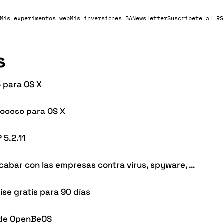
Mis experimentos web
Mis inversiones BA
Newsletter
Suscribete al RS
s
5 para OS X
oceso para OS X
 5.2.11
cabar con las empresas contra virus, spyware, …
se gratis para 90 días
n de OpenBeOS