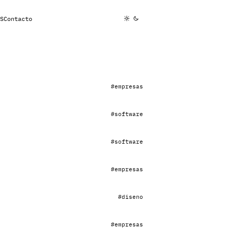
S
Contacto
#empresas
#software
#software
#empresas
#diseno
#empresas