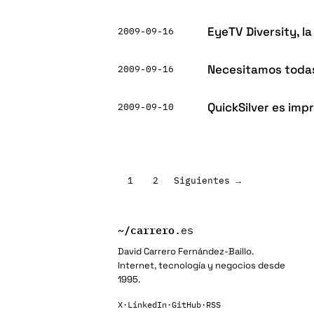
EyeTV Diversity, la
2009-09-16
Necesitamos todas 
2009-09-16
QuickSilver es imp
2009-09-10
Paginación
1
2
Siguientes →
de
entradas
~/
carrero
.es
David Carrero Fernández-Baillo.
Internet, tecnología y negocios desde
1995.
X
·
LinkedIn
·
GitHub
·
RSS