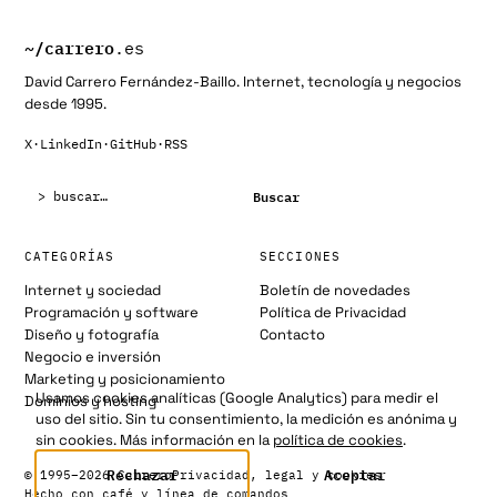
~/
carrero
.es
David Carrero Fernández-Baillo. Internet, tecnología y negocios
desde 1995.
X
·
LinkedIn
·
GitHub
·
RSS
Buscar:
Buscar
CATEGORÍAS
SECCIONES
Internet y sociedad
Boletín de novedades
Programación y software
Política de Privacidad
Diseño y fotografía
Contacto
Negocio e inversión
Marketing y posicionamiento
Usamos cookies analíticas (Google Analytics) para medir el
Dominios y hosting
uso del sitio. Sin tu consentimiento, la medición es anónima y
sin cookies. Más información en la
política de cookies
.
Rechazar
Aceptar
© 1995–2026 Carrero
Privacidad, legal y cookies
Hecho con café y línea de comandos