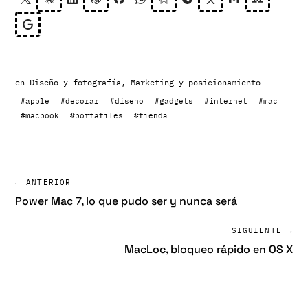
en
Diseño y fotografía
,
Marketing y posicionamiento
#apple
#decorar
#diseno
#gadgets
#internet
#mac
#macbook
#portatiles
#tienda
← ANTERIOR
Power Mac 7, lo que pudo ser y nunca será
SIGUIENTE →
MacLoc, bloqueo rápido en OS X