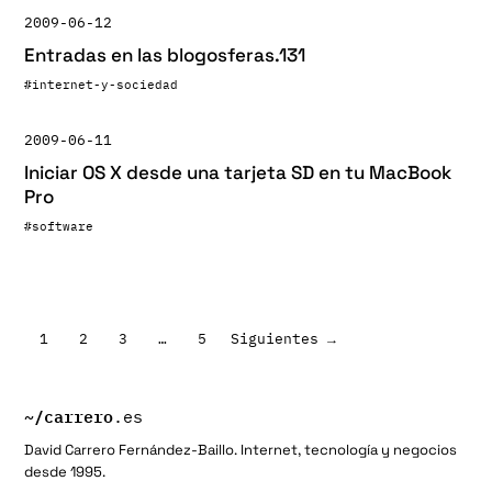
2009-06-12
Entradas en las blogosferas.131
#internet-y-sociedad
2009-06-11
Iniciar OS X desde una tarjeta SD en tu MacBook
Pro
#software
Paginación
1
2
3
…
5
Siguientes →
de
entradas
~/
carrero
.es
David Carrero Fernández-Baillo. Internet, tecnología y negocios
desde 1995.