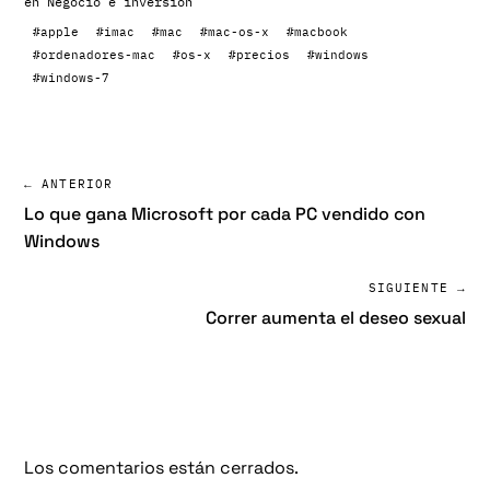
en
Negocio e inversión
#apple
#imac
#mac
#mac-os-x
#macbook
#ordenadores-mac
#os-x
#precios
#windows
#windows-7
← ANTERIOR
Lo que gana Microsoft por cada PC vendido con
Windows
SIGUIENTE →
Correr aumenta el deseo sexual
Los comentarios están cerrados.