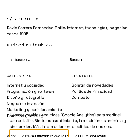
~/
carrero
.es
David Carrero Fernández-Baillo. Internet, tecnología y negocios
desde 1995.
X
·
LinkedIn
·
GitHub
·
RSS
Buscar:
Buscar
CATEGORÍAS
SECCIONES
Internet y sociedad
Boletín de novedades
Programación y software
Política de Privacidad
Diseño y fotografía
Contacto
Negocio e inversión
Marketing y posicionamiento
Usamos cookies analíticas (Google Analytics) para medir el
Dominios y hosting
uso del sitio. Sin tu consentimiento, la medición es anónima y
sin cookies. Más información en la
política de cookies
.
Rechazar
Aceptar
© 1995–2026 Carrero
Privacidad, legal y cookies