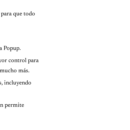
 para que todo
na Popup.
or control para
y mucho más.
s, incluyendo
én permite