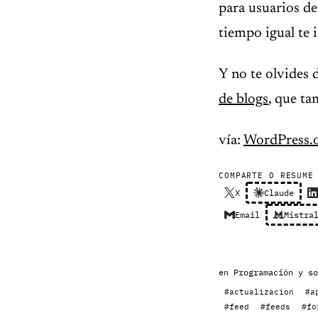
para usuarios d
tiempo igual te i
Y no te olvides 
de blogs
, que ta
vía:
WordPress.
COMPARTE O RESUME
X
Claude
Email
Mistra
en
Programación y so
#actualizacion
#a
#feed
#feeds
#fo