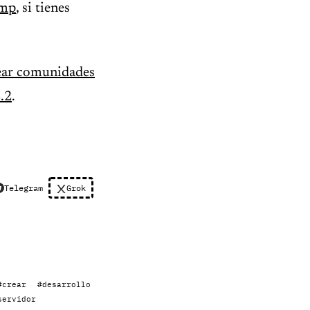
mp
, si tienes
ear comunidades
.2
.
Telegram
Grok
#crear
#desarrollo
servidor