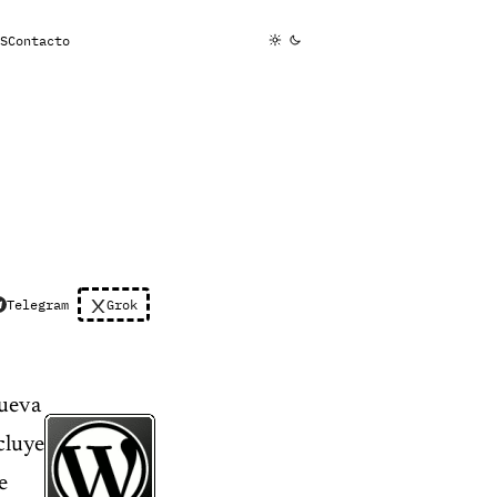
S
Contacto
Telegram
Grok
nueva
cluye
e