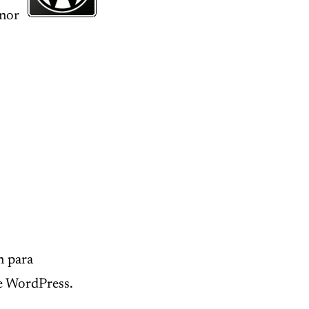
onor
n para
de WordPress.