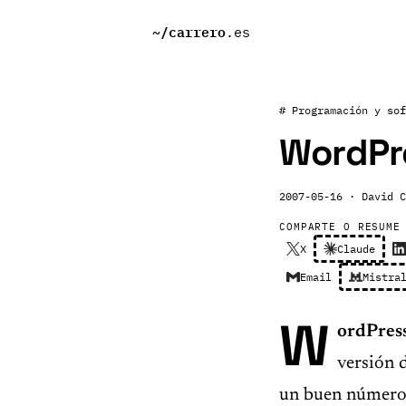
~/
carrero
.es
# Programación y sof
WordPre
2007-05-16
· David C
COMPARTE O RESUME
X
Claude
Email
Mistra
W
ordPress
versión 
un buen número 