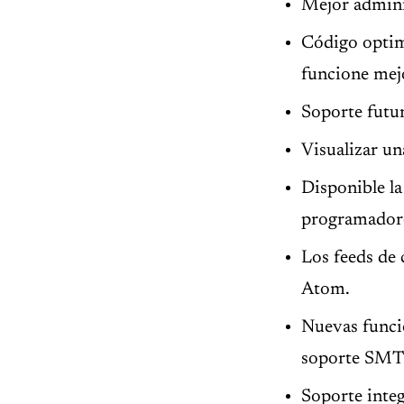
Mejor admini
Código optimi
funcione mej
Soporte futu
Visualizar u
Disponible l
programadore
Los feeds de
Atom.
Nuevas funci
soporte SMT
Soporte inte