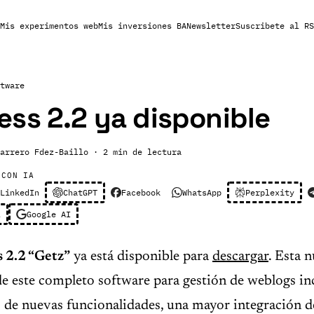
Mis experimentos web
Mis inversiones BA
Newsletter
Suscribete al RS
tware
ss 2.2 ya disponible
arrero Fdez-Baillo
· 2 min de lectura
 CON IA
LinkedIn
ChatGPT
Facebook
WhatsApp
Perplexity
l
Google AI
 2.2 “Getz”
ya está disponible para
descargar
. Esta 
de este completo software para gestión de weblogs in
de nuevas funcionalidades, una mayor integración d