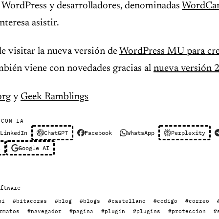
e WordPress y desarrolladores, denominadas
WordCa
nteresa asistir.
de visitar la nueva versión de
WordPress MU para cr
mbién viene con novedades gracias al
nueva versión 2
org
y
Geek Ramblings
 CON IA
LinkedIn
ChatGPT
Facebook
WhatsApp
Perplexity
l
Google AI
ftware
pi
#bitacoras
#blog
#blogs
#castellano
#codigo
#correo
rmatos
#navegador
#pagina
#plugin
#plugins
#proteccion
#