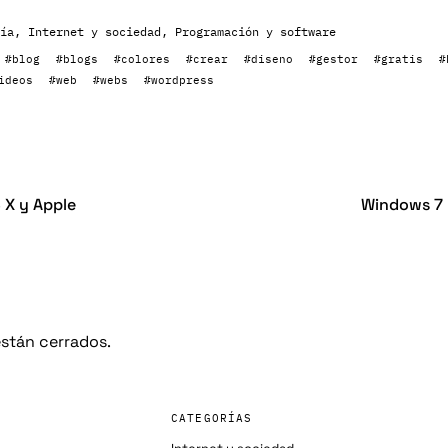
ía
,
Internet y sociedad
,
Programación y software
#blog
#blogs
#colores
#crear
#diseno
#gestor
#gratis
#
ideos
#web
#webs
#wordpress
 X y Apple
Windows 7 R
stán cerrados.
CATEGORÍAS