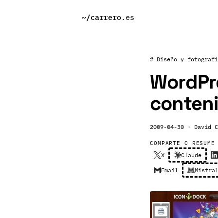
~/
carrero
.es
# Diseño y fotografí
WordPre
conten
2009-04-30
· David C
COMPARTE O RESUME
X
Claude
Email
Mistra