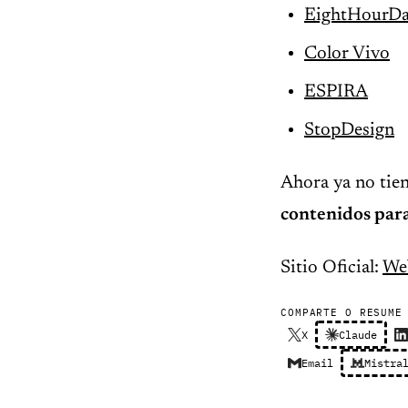
EightHourD
Color Vivo
ESPIRA
StopDesign
Ahora ya no tien
contenidos para
Sitio Oficial:
We
COMPARTE O RESUME
X
Claude
Email
Mistra