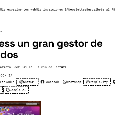
Mis experimentos web
Mis inversiones BA
Newsletter
Suscribete al RS
a
ss un gran gestor de
idos
arrero Fdez-Baillo
· 1 min de lectura
 CON IA
LinkedIn
ChatGPT
Facebook
WhatsApp
Perplexity
l
Google AI