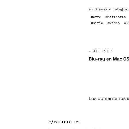
en
Diseño y fotograf
#arte
#bitacoras
#sitio
#video
#v
← ANTERIOR
Blu-ray en Mac OS
Los comentarios e
~/
carrero
.es