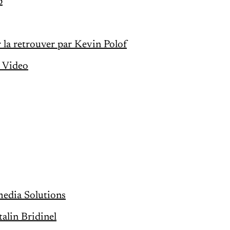
p
 la retrouver par Kevin Polof
e Video
edia Solutions
talin Bridinel