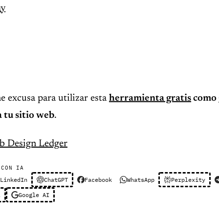
ay
e excusa para utilizar esta
herramienta gratis
como 
 tu sitio web
.
b Design Ledger
 CON IA
LinkedIn
ChatGPT
Facebook
WhatsApp
Perplexity
l
Google AI