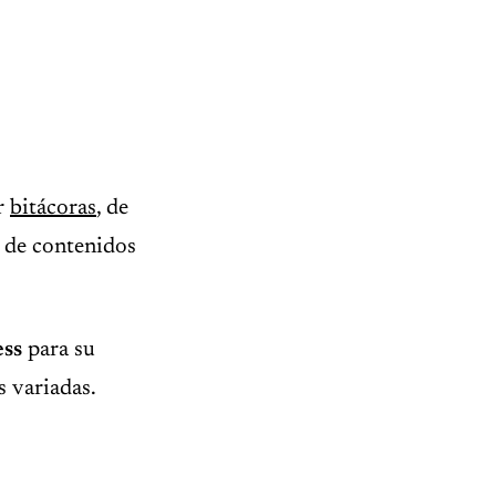
r
bitácoras
, de
r de contenidos
ess
para su
s variadas.