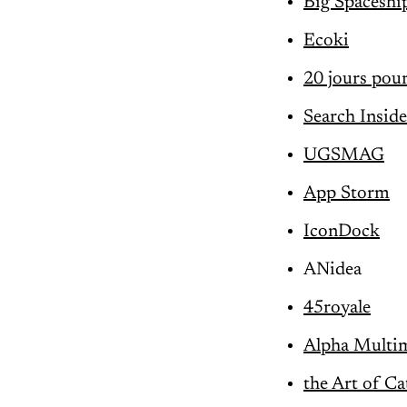
Big Spaceshi
Ecoki
20 jours pour
Search Insid
UGSMAG
App Storm
IconDock
ANidea
45royale
Alpha Multim
the Art of Ca