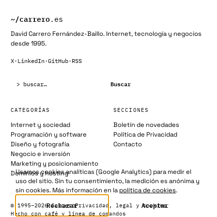
~/
carrero
.es
David Carrero Fernández-Baillo. Internet, tecnología y negocios
desde 1995.
X
·
LinkedIn
·
GitHub
·
RSS
Buscar:
Buscar
CATEGORÍAS
SECCIONES
Internet y sociedad
Boletín de novedades
Programación y software
Política de Privacidad
Diseño y fotografía
Contacto
Negocio e inversión
Marketing y posicionamiento
Usamos cookies analíticas (Google Analytics) para medir el
Dominios y hosting
uso del sitio. Sin tu consentimiento, la medición es anónima y
sin cookies. Más información en la
política de cookies
.
Rechazar
Aceptar
© 1995–2026 Carrero
Privacidad, legal y cookies
Hecho con café y línea de comandos