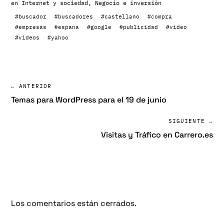
en
Internet y sociedad
,
Negocio e inversión
#buscador
#buscadores
#castellano
#compra
#empresas
#espana
#google
#publicidad
#video
#videos
#yahoo
← ANTERIOR
Temas para WordPress para el 19 de junio
SIGUIENTE →
Visitas y Tráfico en Carrero.es
Los comentarios están cerrados.