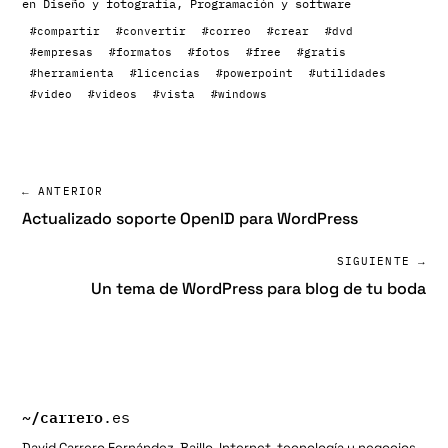
en
Diseño y fotografía
,
Programación y software
#compartir
#convertir
#correo
#crear
#dvd
#empresas
#formatos
#fotos
#free
#gratis
#herramienta
#licencias
#powerpoint
#utilidades
#video
#videos
#vista
#windows
← ANTERIOR
Actualizado soporte OpenID para WordPress
SIGUIENTE →
Un tema de WordPress para blog de tu boda
~/
carrero
.es
David Carrero Fernández-Baillo. Internet, tecnología y negocios