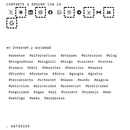
COMPARTE O RESUME CON IA
en
Internet y sociedad
#adsense
#alternativas
#ataques
#bitacoras
#blog
#blogosferas
#blogroll
#blogs
#carrero
#coches
#compra
#dell
#deportes
#dominios
#espana
#firefox
#formatos
#fotos
#google
#gratis
#herramienta
#internet
#mapas
#mundo
#pagina
#peliculas
#privacidad
#promocion
#publicidad
#seguridad
#sgae
#sql
#torrent
#trabajo
#web
#weblogs
#webs
#wordpress
← ANTERIOR