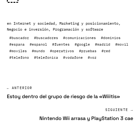
en
Internet y sociedad
,
Marketing y posicionamiento
,
Negocio e inversión
,
Programación y software
#buscador
#buscadores
#comunicaciones
#dominios
#espana
#espanol
#fuentes
#google
#madrid
#movil
#moviles
#mundo
#operativos
#pruebas
#red
#telefono
#telefonica
#vodafone
#voz
← ANTERIOR
Estoy dentro del grupo de riesgo de la «Wiiitis»
SIGUIENTE →
Nintendo Wii arrasa y PlayStation 3 cae