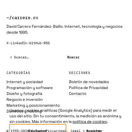
~/
carrero
.es
David Carrero Fernández-Baillo. Internet, tecnología y negocios
desde 1995.
X
·
LinkedIn
·
GitHub
·
RSS
Buscar:
Buscar
CATEGORÍAS
SECCIONES
Internet y sociedad
Boletín de novedades
Programación y software
Política de Privacidad
Diseño y fotografía
Contacto
Negocio e inversión
Marketing y posicionamiento
Usamos cookies analíticas (Google Analytics) para medir el
Dominios y hosting
uso del sitio. Sin tu consentimiento, la medición es anónima y
sin cookies. Más información en la
política de cookies
.
Rechazar
Aceptar
© 1995–2026 Carrero
Privacidad, legal y cookies