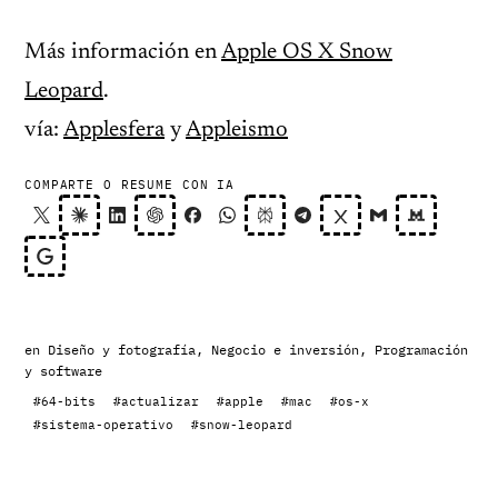
Más información en
Apple OS X Snow
Leopard
.
vía:
Applesfera
y
Appleismo
COMPARTE O RESUME CON IA
en
Diseño y fotografía
,
Negocio e inversión
,
Programación
y software
#64-bits
#actualizar
#apple
#mac
#os-x
#sistema-operativo
#snow-leopard