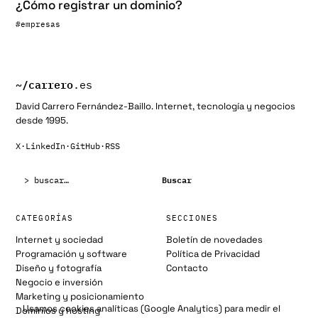
¿Cómo registrar un dominio?
#empresas
~/
carrero
.es
David Carrero Fernández-Baillo. Internet, tecnología y negocios
desde 1995.
X
·
LinkedIn
·
GitHub
·
RSS
Buscar:
Buscar
CATEGORÍAS
SECCIONES
Internet y sociedad
Boletín de novedades
Programación y software
Política de Privacidad
Diseño y fotografía
Contacto
Negocio e inversión
Marketing y posicionamiento
Usamos cookies analíticas (Google Analytics) para medir el
Dominios y hosting