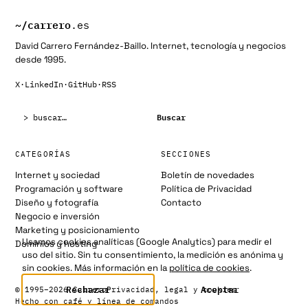
entradas
~/
carrero
.es
David Carrero Fernández-Baillo. Internet, tecnología y negocios
desde 1995.
X
·
LinkedIn
·
GitHub
·
RSS
Buscar:
Buscar
CATEGORÍAS
SECCIONES
Internet y sociedad
Boletín de novedades
Programación y software
Política de Privacidad
Diseño y fotografía
Contacto
Negocio e inversión
Marketing y posicionamiento
Usamos cookies analíticas (Google Analytics) para medir el
Dominios y hosting
uso del sitio. Sin tu consentimiento, la medición es anónima y
sin cookies. Más información en la
política de cookies
.
Rechazar
Aceptar
© 1995–2026 Carrero
Privacidad, legal y cookies
Hecho con café y línea de comandos