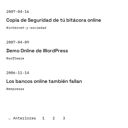
2007-04-16
Copia de Seguridad de tú bitácora online
#internet-y-sociedad
2007-04-09
Demo Online de WordPress
#software
2006-11-14
Los bancos online también fallan
#empresas
Paginación
← Anteriores
1
2
3
de