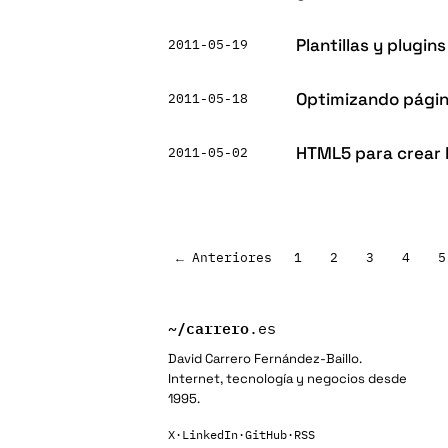
Plantillas y plugi
2011-05-19
Optimizando págin
2011-05-18
HTML5 para crear l
2011-05-02
Paginación
← Anteriores
1
2
3
4
5
de
entradas
~/
carrero
.es
David Carrero Fernández-Baillo.
Internet, tecnología y negocios desde
1995.
X
·
LinkedIn
·
GitHub
·
RSS