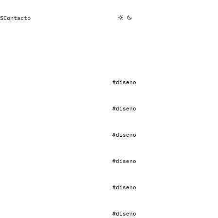
S
Contacto
#diseno
#diseno
#diseno
#diseno
#diseno
#diseno